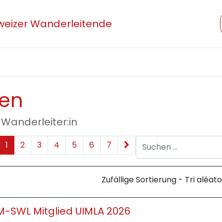
hweizer Wanderleitende
Verband
Mitglied werden
Beruf und Ausbildung
nen
 Wanderleiter:in
1
2
3
4
5
6
7
Zufällige Sortierung - Tri aléato
-SWL Mitglied UIMLA 2026