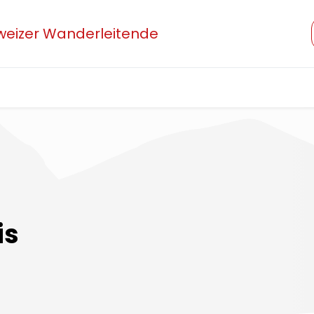
hweizer Wanderleitende
Verband
Mitglied werden
Beruf und Ausbildung
is