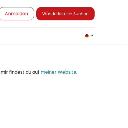
Anmelden
Wanderleiter:in Suchen
Angebote und Bedingungen
Kurse
Présence de la s
mir findest du auf
meiner Website
.