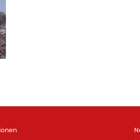
ionen
N