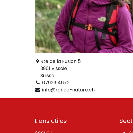
Rte de la Fusion 5
3961 Vissoie
Suisse
0792194672
info@rando-nature.ch
Liens utiles
Sect
Accueil
A