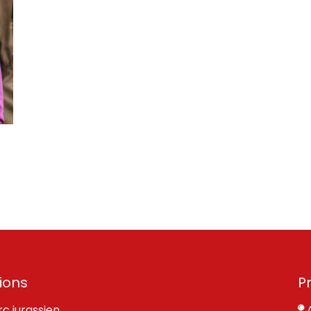
ions
P
rc jurassien
A