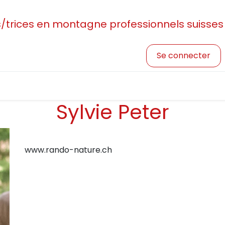
rices en montagne professionnels suisses
Se connecter
sociation
Devenir membre
Profession et formatio
Sylvie Peter
www.rando-nature.ch