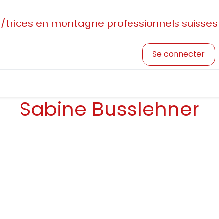
rices en montagne professionnels suisses
Se connecter
sociation
Devenir membre
Profession et formatio
Sabine Busslehner