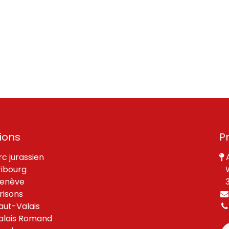
ions
P
rc jurassien
A
ribourg
W
enève
30
risons
aut-Valais
alais Romand