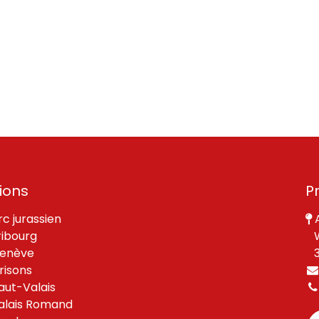
ions
P
rc jurassien
A
ribourg
W
enève
30
risons
aut-Valais
alais Romand