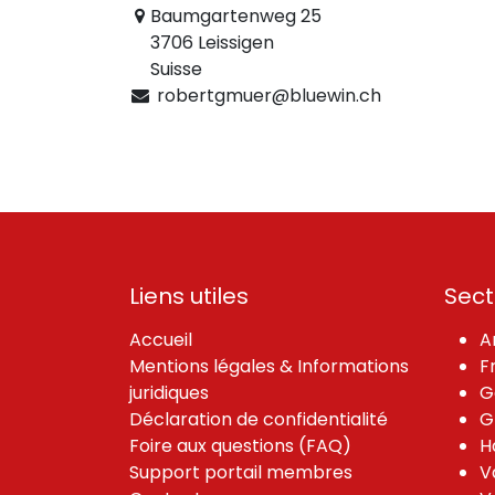
Baumgartenweg 25
3706 Leissigen
Suisse
robertgmuer@bluewin.ch
Liens utiles
Sect
Accueil
A
Mentions légales & Informations
F
juridiques
G
Déclaration de confidentialité
G
Foire aux questions (FAQ)
H
Support portail membres
V