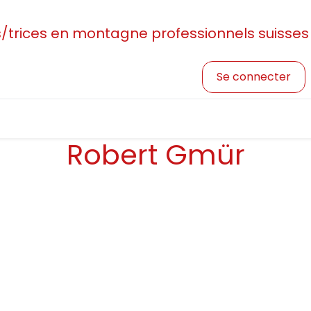
rices en montagne professionnels suisses
Se connecter
sociation
Devenir membre
Profession et formatio
Robert Gmür