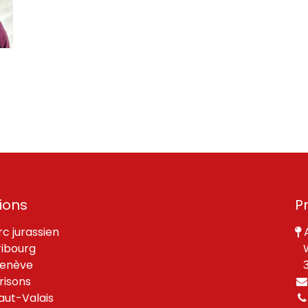
ions
P
rc jurassien
A
ribourg
W
enève
30
risons
aut-Valais