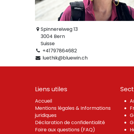
Spinnereiweg 13
3004 Bern
Suisse
+41797864682
luethik@bluewin.ch
Liens utiles
Sect
Accueil
A
Mentions légales & Informations
F
juridiques
G
Déclaration de confidentialité
G
Foire aux questions (FAQ)
H